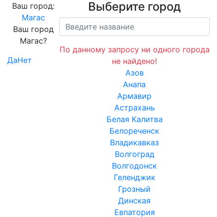
Выберите город
Ваш город:
Магас
Ваш город
Магас?
По данному запросу ни одного города
Да
Нет
не найдено!
Азов
Анапа
Армавир
Астрахань
Белая Калитва
Белореченск
Владикавказ
Волгоград
Волгодонск
Геленджик
Грозный
Динская
Евпатория