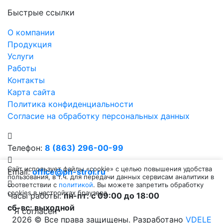
Быстрые ссылки
О компании
Продукция
Услуги
Работы
Контакты
Карта сайта
Политика конфиденциальности
Согласие на обработку персональных данных
Телефон:
8 (863) 296-00-99
Сайт использует файлы «cookie» с целью повышения удобства
Email:
office@ph-stroi.ru
пользования, в т.ч. для передачи данных сервисам аналитики в
соответствии с
политикой
. Вы можете запретить обработку
cookies в настройках браузера.
Часы работы:
пн-пт: c 09:00 до 18:00
сб-вс: выходной
Я согласен
2026 © Все права защищены. Разработано
VDELE