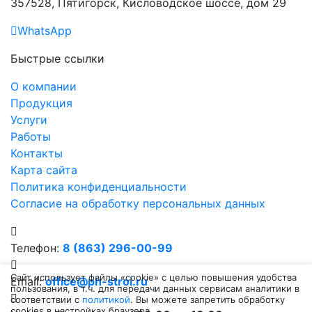
357528, Пятигорск, Кисловодское шоссе, дом 29
WhatsApp
Быстрые ссылки
О компании
Продукция
Услуги
Работы
Контакты
Карта сайта
Политика конфиденциальности
Согласие на обработку персональных данных
Телефон:
8 (863) 296-00-99
Сайт использует файлы «cookie» с целью повышения удобства
Email:
office@ph-stroi.ru
пользования, в т.ч. для передачи данных сервисам аналитики в
соответствии с
политикой
. Вы можете запретить обработку
cookies в настройках браузера.