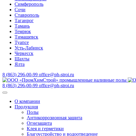
Симферополь
Сочи
Ставрополь
Таганрог
Тамань
Темрюк
Тимашевск
Туапсе
Усть-Лабинск
Черкесск
Шахты
Ялта
8 (863) 296-00-99
office@ph-stroi.ru
8 (863) 296-00-99
office@ph-stroi.ru
О компании
Продукция
Полы
Антикоррозионная защита
Огнезащита
Клея и герметики
Благоустройство и водоотведение