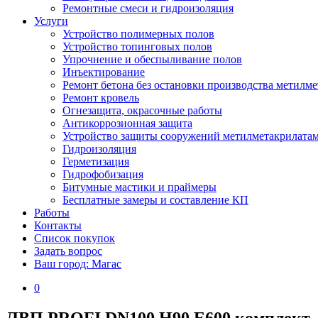
Ремонтные смеси и гидроизоляция
Услуги
Устройство полимерных полов
Устройство топинговых полов
Упрочнение и обеспыливание полов
Инъектирование
Ремонт бетона без остановки производства метилм
Ремонт кровель
Огнезащита, окрасочные работы
Антикоррозионная защита
Устройство защиты сооружений метилметакрилата
Гидроизоляция
Герметизация
Гидрофобизация
Битумные мастики и праймеры
Бесплатные замеры и составление КП
Работы
Контакты
Список покупок
Задать вопрос
Ваш город: Магас
0
ЛВП PROFI DN100 H90 E600 комплект