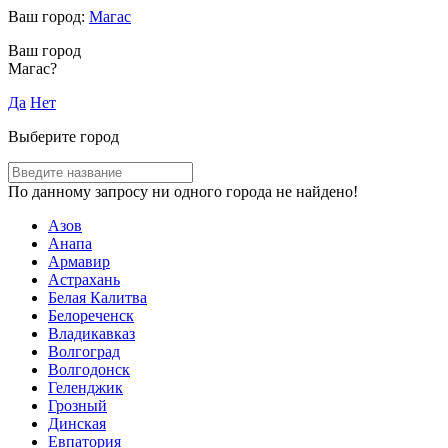
Ваш город:
Магас
Ваш город
Магас?
Да
Нет
Выберите город
По данному запросу ни одного города не найдено!
Азов
Анапа
Армавир
Астрахань
Белая Калитва
Белореченск
Владикавказ
Волгоград
Волгодонск
Геленджик
Грозный
Динская
Евпатория