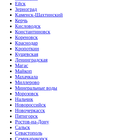
Ейск
Зерноград
Каменск-Шахтинский
Керчь
Кисловодск
Константиновск
Кореновск
Краснодар
Кропоткин
Кущевская
Ленинградская
Магас
Майкоп
Махачкала
Миллерово
Минеральные воды
Морозовск
Нальчик
Новороссийск
Новочеркасск
Пятигорск
Ростов-на-Дону
Сальск
Севастополь
Семикаракорск